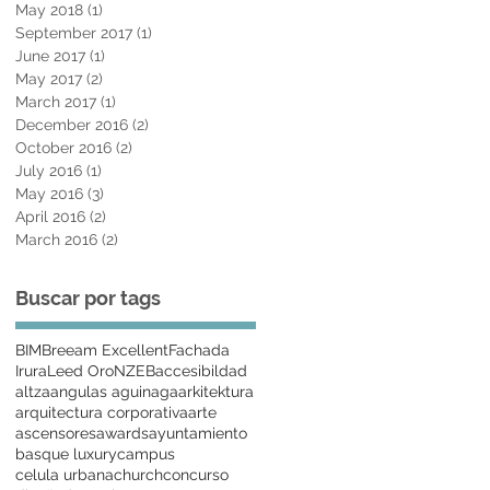
May 2018
(1)
1 post
September 2017
(1)
1 post
June 2017
(1)
1 post
May 2017
(2)
2 posts
March 2017
(1)
1 post
December 2016
(2)
2 posts
October 2016
(2)
2 posts
July 2016
(1)
1 post
May 2016
(3)
3 posts
April 2016
(2)
2 posts
March 2016
(2)
2 posts
Buscar por tags
BIM
Breeam Excellent
Fachada
Irura
Leed Oro
NZEB
accesibildad
altza
angulas aguinaga
arkitektura
arquitectura corporativa
arte
ascensores
awards
ayuntamiento
basque luxury
campus
celula urbana
church
concurso