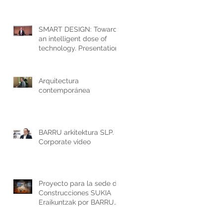
SMART DESIGN: Towards
an intelligent dose of
technology. Presentation
at the Donostia-San
Sebastián Technology
Park.
Arquitectura
contemporánea
BARRU arkitektura SLP.
Corporate video
Proyecto para la sede de
Construcciones SUKIA
Eraikuntzak por BARRU
Arkitektura