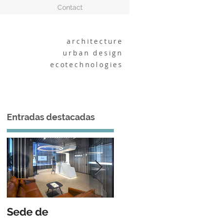
Contact
architecture
urban design
ecotechnologies
Entradas destacadas
as
Sede de
BARRU arkitektura