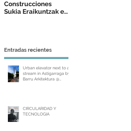
Construcciones
@ Basque Luxury
Sukia Eraikuntzak en
2019
Donostia / San
o
Sebastián
Entradas recientes
n
o
Urban elevator next to a
stream in Astigarraga by
Barru Arkitektura @
Tectonica.archi
CIRCULARIDAD Y
TECNOLOGIA