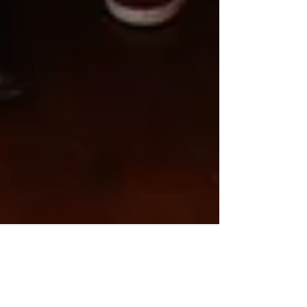
MiramART nuestro nuevo proyecto