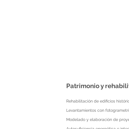
Patrimonio y rehabil
Rehabilitación de edificios histór
Levantamientos con fotogrametrí
Modelado y elaboración de proy
Autosuficiencia energética e inte