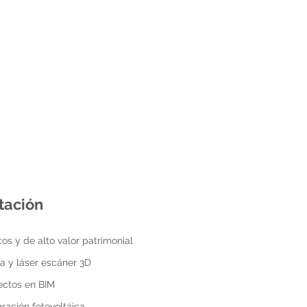
itación
icos y de alto valor patrimonial
a y láser escáner 3D
ectos en BIM
gración fotovoltáica