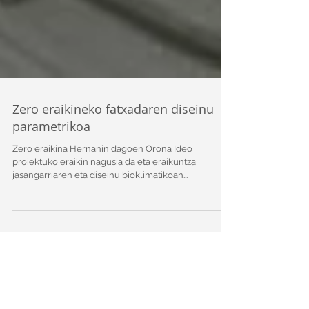
Zero eraikineko fatxadaren diseinu
parametrikoa
Zero eraikina Hernanin dagoen Orona Ideo
proiektuko eraikin nagusia da eta eraikuntza
jasangarriaren eta diseinu bioklimatikoan...